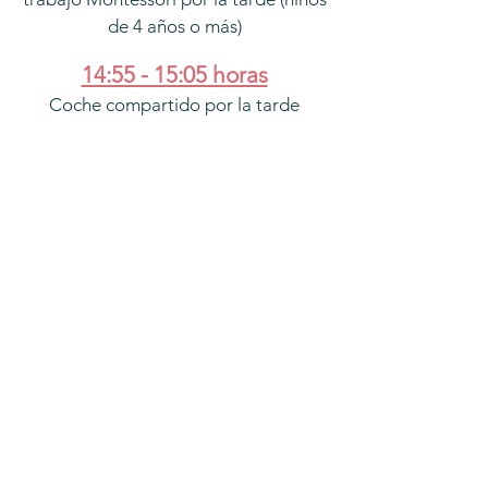
de 4 años o más)
14:55 - 15:05 horas
Coche compartido por la tarde
15:00 - 18:00 horas
Jornada extendida
18:00 horas
La escuela cierra por el día
Programe una
visita a nuestro
Programa