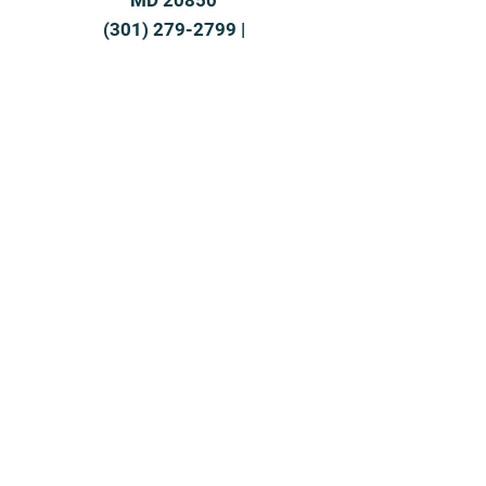
MD 20850
(301) 279-2799
|
office@franklinmontessorimd.com